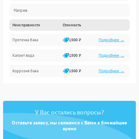
Нагрев
Неисправности
Стоимость
Датчики
Протечка бака
1500 ₽
Подробнее →
Механика
Капает вода
1500 ₽
Подробнее →
Коррозия бака
1500 ₽
Подробнее →
У Вас остались вопросы?
Оставьте заявку, мы свяжемся с Вами в ближайшее
время