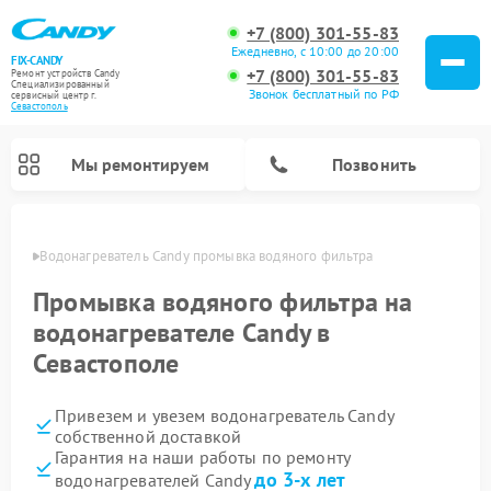
+7 (800) 301-55-83
Ежедневно, с 10:00 до 20:00
FIX-CANDY
+7 (800) 301-55-83
Ремонт устройств Candy
Специализированный
Звонок бесплатный по РФ
cервисный центр г.
Севастополь
Мы ремонтируем
Позвонить
ополе
Водонагреватель Candy промывка водяного фильтра
Промывка водяного фильтра на
водонагревателе Candy в
Севастополе
Привезем и увезем водонагреватель Candy
собственной доставкой
Гарантия на наши работы по ремонту
Ремонт варочных панелей Candy
Ремонт микроволновых печей Candy
Ремонт стиральных машин Candy
Ремонт посудомоечных машин Candy
Ремонт сушильных машин Candy
до 3-х лет
водонагревателей Candy