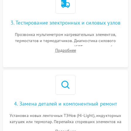
3. Тестирование электронных и силовых узлов
Прозвонка мультиметром нагревательных элементов,
термостатов и термодатчиков. Диагностика силового
модуля, реле, диодных мостов и IGBT-транзисторов (для
Подробнее
индукции). Проверка кранов и газ-контроля (для газовых
панелей).
4. Замена деталей и компонентный ремонт
Установка новых ленточных ТЭНов (Hi-Light), индукторных
катушек или термопар. Перепайка сгоревших элементов на
плате управления, восстановление токопроводящих