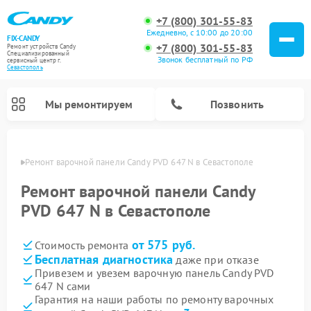
+7 (800) 301-55-83
Ежедневно, с 10:00 до 20:00
FIX-CANDY
+7 (800) 301-55-83
Ремонт устройств Candy
Специализированный
Звонок бесплатный по РФ
cервисный центр г.
Севастополь
Мы ремонтируем
Позвонить
ополе
Ремонт варочной панели Candy PVD 647 N в Севастополе
Ремонт варочной панели Candy
PVD 647 N в Севастополе
от 575 руб.
Стоимость ремонта
Бесплатная диагностика
даже при отказе
Привезем и увезем варочную панель Candy PVD
647 N сами
Ремонт водонагревателей Candy
Ремонт микроволновых печей Candy
Ремонт стиральных машин Candy
Ремонт посудомоечных машин Candy
Ремонт сушильных машин Candy
Гарантия на наши работы по ремонту варочных