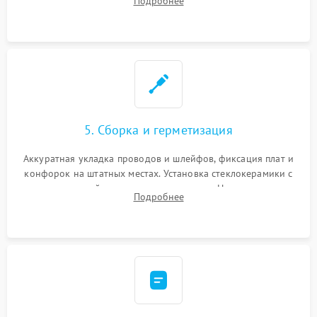
Подробнее
дорожек. Очистка контактов и замена поврежденной
проводки.
5. Сборка и герметизация
Аккуратная укладка проводов и шлейфов, фиксация плат и
конфорок на штатных местах. Установка стеклокерамики с
проверкой равномерности зазоров. Нанесение
Подробнее
термостойкого герметика или укладка уплотнительной
ленты по контуру.