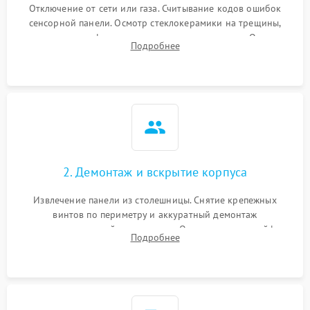
Отключение от сети или газа. Считывание кодов ошибок
сенсорной панели. Осмотр стеклокерамики на трещины,
проверка конфорок на равномерность нагрева. Опрос
Подробнее
клиента о симптомах (не включается, не видит посуду,
щелкает).
2. Демонтаж и вскрытие корпуса
Извлечение панели из столешницы. Снятие крепежных
винтов по периметру и аккуратный демонтаж
стеклокерамической поверхности. Отсоединение шлейфов
Подробнее
сенсорного блока для доступа к силовым платам, катушкам
или ТЭНам.