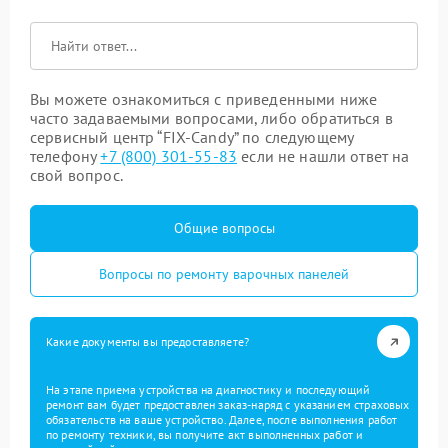
Вы можете ознакомиться с приведенными ниже
часто задаваемыми вопросами, либо обратиться в
сервисный центр “FIX-Candy” по следующему
телефону
+7 (800) 301-55-83
если не нашли ответ на
свой вопрос.
Общие вопросы
Вопросы по ремонту варочных панелей
Какие документы вы предоставляете?
На этапе приема устройства на диагностику и последующий
ремонт вам будет предоставлен заказ-наряд с указанием страховых
обязательств на ваше устройство. Далее, после выполнения работ
по ремонту техники, вы получите акт выполненных работ и