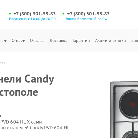
+7 (800) 301-55-83
+7 (800) 301-55-83
Ежедневно, с 10:00 до 20:00
Звонок бесплатный по РФ
ны
О нас
Отзывы
Доставка
Гарантии
Акции и скидки
Зая
оле
нели Candy
астополе
е
 PVD 604 HL X сами
чных панелей Candy PVD 604 HL