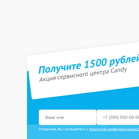
Получите 1500 рубле
Акция сервисного центра Candy
Отправляя, Вы соглашаетесь с
политикой конфиденциально