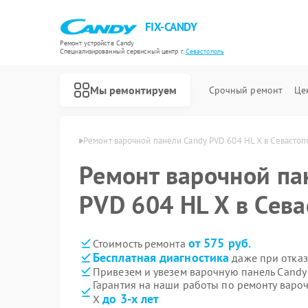
FIX-CANDY
Ремонт устройств Candy
Специализированный cервисный центр г.
Севастополь
Мы ремонтируем
Срочный ремонт
Це
Candy в Севастополе
Ремонт варочной панели Candy PVD 604 HL X в Севастоп
Ремонт варочной па
PVD 604 HL X в Сев
от 575 руб.
Стоимость ремонта
Бесплатная диагностика
даже при отказ
Привезем и увезем варочную панель Candy
Гарантия на наши работы по ремонту варо
до 3-х лет
X
Ремонт водонагревателей Candy
Ремонт духовых шкафов Candy
Ремонт микроволновых печей Candy
Ремонт посудомоечных машин Candy
Ремонт стиральных машин Candy
Ремонт сушильных машин Candy