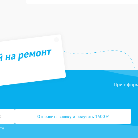
й на ремонт
При оформл
Отправить заявку и получить 1500 ₽
сти