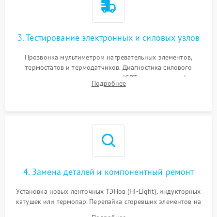
3. Тестирование электронных и силовых узлов
Прозвонка мультиметром нагревательных элементов,
термостатов и термодатчиков. Диагностика силового
модуля, реле, диодных мостов и IGBT-транзисторов (для
Подробнее
индукции). Проверка кранов и газ-контроля (для газовых
панелей).
4. Замена деталей и компонентный ремонт
Установка новых ленточных ТЭНов (Hi-Light), индукторных
катушек или термопар. Перепайка сгоревших элементов на
плате управления, восстановление токопроводящих