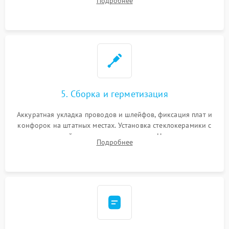
Подробнее
дорожек. Очистка контактов и замена поврежденной
проводки.
5. Сборка и герметизация
Аккуратная укладка проводов и шлейфов, фиксация плат и
конфорок на штатных местах. Установка стеклокерамики с
проверкой равномерности зазоров. Нанесение
Подробнее
термостойкого герметика или укладка уплотнительной
ленты по контуру.