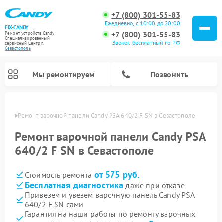
+7 (800) 301-55-83
Ежедневно, с 10:00 до 20:00
FIX-CANDY
+7 (800) 301-55-83
Ремонт устройств Candy
Специализированный
Звонок бесплатный по РФ
cервисный центр г.
Севастополь
Мы ремонтируем
Позвонить
ополе
Ремонт варочной панели Candy PSA 640/2 F SN в Севастополе
Ремонт варочной панели Candy PSA
640/2 F SN в Севастополе
от 575 руб.
Стоимость ремонта
Бесплатная диагностика
даже при отказе
Привезем и увезем варочную панель Candy PSA
640/2 F SN сами
Ремонт водонагревателей Candy
Ремонт микроволновых печей Candy
Ремонт стиральных машин Candy
Ремонт посудомоечных машин Candy
Ремонт сушильных машин Candy
Гарантия на наши работы по ремонту варочных