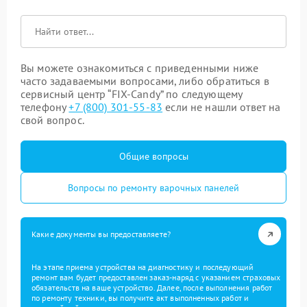
Вы можете ознакомиться с приведенными ниже
часто задаваемыми вопросами, либо обратиться в
сервисный центр “FIX-Candy” по следующему
телефону
+7 (800) 301-55-83
если не нашли ответ на
свой вопрос.
Общие вопросы
Вопросы по ремонту варочных панелей
Какие документы вы предоставляете?
На этапе приема устройства на диагностику и последующий
ремонт вам будет предоставлен заказ-наряд с указанием страховых
обязательств на ваше устройство. Далее, после выполнения работ
по ремонту техники, вы получите акт выполненных работ и