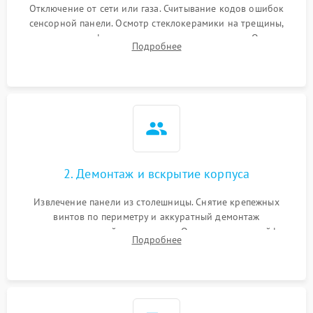
Отключение от сети или газа. Считывание кодов ошибок
сенсорной панели. Осмотр стеклокерамики на трещины,
проверка конфорок на равномерность нагрева. Опрос
Подробнее
клиента о симптомах (не включается, не видит посуду,
щелкает).
2. Демонтаж и вскрытие корпуса
Извлечение панели из столешницы. Снятие крепежных
винтов по периметру и аккуратный демонтаж
стеклокерамической поверхности. Отсоединение шлейфов
Подробнее
сенсорного блока для доступа к силовым платам, катушкам
или ТЭНам.