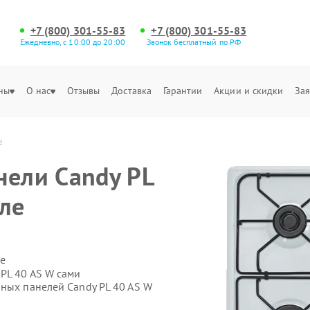
+7 (800) 301-55-83
+7 (800) 301-55-83
Ежедневно, с 10:00 до 20:00
Звонок бесплатный по РФ
ны
О нас
Отзывы
Доставка
Гарантии
Акции и скидки
Зая
е
нели Candy PL
оле
е
PL 40 AS W сами
чных панелей Candy PL 40 AS W