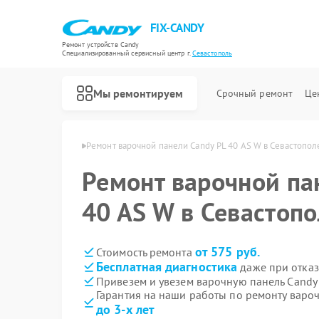
FIX-CANDY
Ремонт устройств Candy
Специализированный cервисный центр г.
Севастополь
Мы ремонтируем
Срочный ремонт
Це
Candy в Севастополе
Ремонт варочной панели Candy PL 40 AS W в Севастопол
Ремонт варочной па
40 AS W в Севастоп
от 575 руб.
Стоимость ремонта
Бесплатная диагностика
даже при отказ
Привезем и увезем варочную панель Candy 
Гарантия на наши работы по ремонту варо
до 3-х лет
Ремонт водонагревателей Candy
Ремонт духовых шкафов Candy
Ремонт микроволновых печей Candy
Ремонт посудомоечных машин Candy
Ремонт стиральных машин Candy
Ремонт сушильных машин Candy