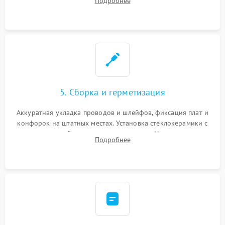
Подробнее
дорожек. Очистка контактов и замена поврежденной
проводки.
5. Сборка и герметизация
Аккуратная укладка проводов и шлейфов, фиксация плат и
конфорок на штатных местах. Установка стеклокерамики с
проверкой равномерности зазоров. Нанесение
Подробнее
термостойкого герметика или укладка уплотнительной
ленты по контуру.