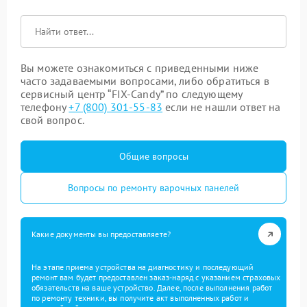
Вы можете ознакомиться с приведенными ниже
часто задаваемыми вопросами, либо обратиться в
сервисный центр “FIX-Candy” по следующему
телефону
+7 (800) 301-55-83
если не нашли ответ на
свой вопрос.
Общие вопросы
Вопросы по ремонту варочных панелей
Какие документы вы предоставляете?
На этапе приема устройства на диагностику и последующий
ремонт вам будет предоставлен заказ-наряд с указанием страховых
обязательств на ваше устройство. Далее, после выполнения работ
по ремонту техники, вы получите акт выполненных работ и