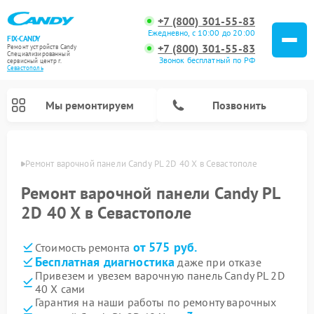
+7 (800) 301-55-83
Ежедневно, с 10:00 до 20:00
FIX-CANDY
+7 (800) 301-55-83
Ремонт устройств Candy
Специализированный
Звонок бесплатный по РФ
cервисный центр г.
Севастополь
Мы ремонтируем
Позвонить
ополе
Ремонт варочной панели Candy PL 2D 40 X в Севастополе
Ремонт варочной панели Candy PL
2D 40 X в Севастополе
от 575 руб.
Стоимость ремонта
Бесплатная диагностика
даже при отказе
Привезем и увезем варочную панель Candy PL 2D
40 X сами
Ремонт водонагревателей Candy
Ремонт микроволновых печей Candy
Ремонт стиральных машин Candy
Ремонт посудомоечных машин Candy
Ремонт сушильных машин Candy
Гарантия на наши работы по ремонту варочных