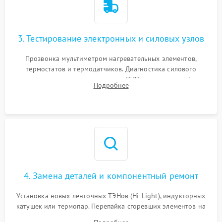
3. Тестирование электронных и силовых узлов
Прозвонка мультиметром нагревательных элементов,
термостатов и термодатчиков. Диагностика силового
модуля, реле, диодных мостов и IGBT-транзисторов (для
Подробнее
индукции). Проверка кранов и газ-контроля (для газовых
панелей).
4. Замена деталей и компонентный ремонт
Установка новых ленточных ТЭНов (Hi-Light), индукторных
катушек или термопар. Перепайка сгоревших элементов на
плате управления, восстановление токопроводящих