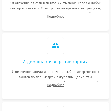
Отключение от сети или газа. Считывание кодов ошибок
сенсорной панели. Осмотр стеклокерамики на трещины,
проверка конфорок на равномерность нагрева. Опрос
Подробнее
клиента о симптомах (не включается, не видит посуду,
щелкает).
2. Демонтаж и вскрытие корпуса
Извлечение панели из столешницы. Снятие крепежных
винтов по периметру и аккуратный демонтаж
стеклокерамической поверхности. Отсоединение шлейфов
Подробнее
сенсорного блока для доступа к силовым платам, катушкам
или ТЭНам.