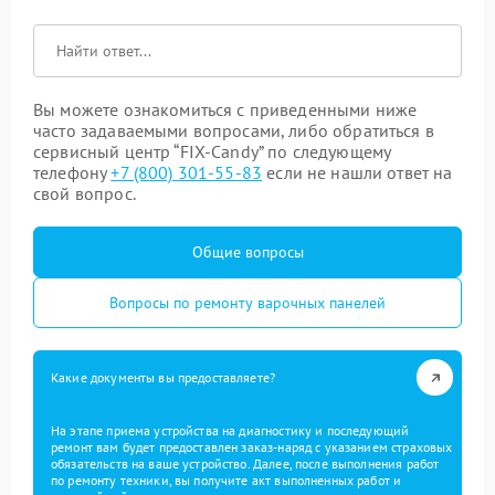
Вы можете ознакомиться с приведенными ниже
часто задаваемыми вопросами, либо обратиться в
сервисный центр “FIX-Candy” по следующему
телефону
+7 (800) 301-55-83
если не нашли ответ на
свой вопрос.
Общие вопросы
Вопросы по ремонту варочных панелей
Какие документы вы предоставляете?
На этапе приема устройства на диагностику и последующий
ремонт вам будет предоставлен заказ-наряд с указанием страховых
обязательств на ваше устройство. Далее, после выполнения работ
по ремонту техники, вы получите акт выполненных работ и