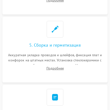
Подробнее
дорожек. Очистка контактов и замена поврежденной
проводки.
5. Сборка и герметизация
Аккуратная укладка проводов и шлейфов, фиксация плат и
конфорок на штатных местах. Установка стеклокерамики с
проверкой равномерности зазоров. Нанесение
Подробнее
термостойкого герметика или укладка уплотнительной
ленты по контуру.