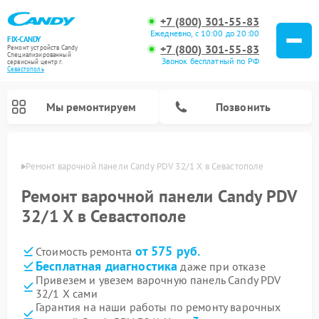
+7 (800) 301-55-83
Ежедневно, с 10:00 до 20:00
FIX-CANDY
+7 (800) 301-55-83
Ремонт устройств Candy
Специализированный
Звонок бесплатный по РФ
cервисный центр г.
Севастополь
Мы ремонтируем
Позвонить
ополе
Ремонт варочной панели Candy PDV 32/1 X в Севастополе
Ремонт варочной панели Candy PDV
32/1 X в Севастополе
от 575 руб.
Стоимость ремонта
Бесплатная диагностика
даже при отказе
Привезем и увезем варочную панель Candy PDV
32/1 X сами
Ремонт водонагревателей Candy
Ремонт микроволновых печей Candy
Ремонт стиральных машин Candy
Ремонт посудомоечных машин Candy
Ремонт сушильных машин Candy
Гарантия на наши работы по ремонту варочных