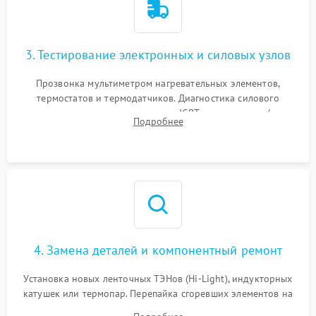
3. Тестирование электронных и силовых узлов
Прозвонка мультиметром нагревательных элементов,
термостатов и термодатчиков. Диагностика силового
модуля, реле, диодных мостов и IGBT-транзисторов (для
Подробнее
индукции). Проверка кранов и газ-контроля (для газовых
панелей).
4. Замена деталей и компонентный ремонт
Установка новых ленточных ТЭНов (Hi-Light), индукторных
катушек или термопар. Перепайка сгоревших элементов на
плате управления, восстановление токопроводящих