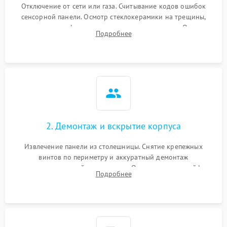
Отключение от сети или газа. Считывание кодов ошибок
сенсорной панели. Осмотр стеклокерамики на трещины,
проверка конфорок на равномерность нагрева. Опрос
Подробнее
клиента о симптомах (не включается, не видит посуду,
щелкает).
2. Демонтаж и вскрытие корпуса
Извлечение панели из столешницы. Снятие крепежных
винтов по периметру и аккуратный демонтаж
стеклокерамической поверхности. Отсоединение шлейфов
Подробнее
сенсорного блока для доступа к силовым платам, катушкам
или ТЭНам.