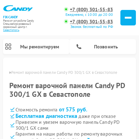
+7 (800) 301-55-83
Ежедневно, с 10:00 до 20:00
FIX-CANDY
+7 (800) 301-55-83
Ремонт устройств Candy
Специализированный
Звонок бесплатный по РФ
cервисный центр г.
Севастополь
Мы ремонтируем
Позвонить
ополе
Ремонт варочной панели Candy PD 300/1 GX в Севастополе
Ремонт варочной панели Candy PD
300/1 GX в Севастополе
от 575 руб.
Стоимость ремонта
Бесплатная диагностика
даже при отказе
Привезем и увезем варочную панель Candy PD
300/1 GX сами
Ремонт водонагревателей Candy
Ремонт микроволновых печей Candy
Ремонт стиральных машин Candy
Ремонт посудомоечных машин Candy
Ремонт сушильных машин Candy
Гарантия на наши работы по ремонту варочных