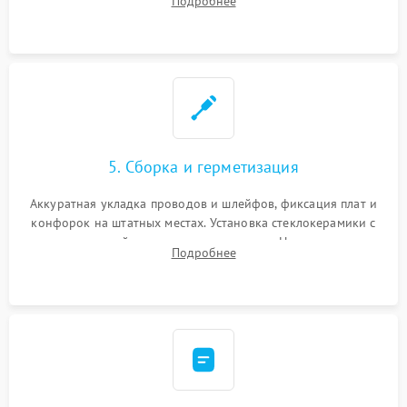
Подробнее
дорожек. Очистка контактов и замена поврежденной
проводки.
5. Сборка и герметизация
Аккуратная укладка проводов и шлейфов, фиксация плат и
конфорок на штатных местах. Установка стеклокерамики с
проверкой равномерности зазоров. Нанесение
Подробнее
термостойкого герметика или укладка уплотнительной
ленты по контуру.