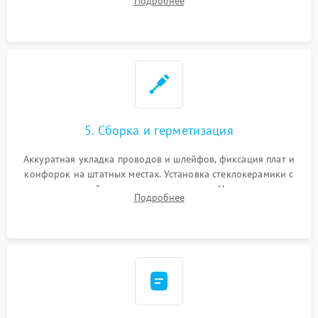
Подробнее
дорожек. Очистка контактов и замена поврежденной
проводки.
5. Сборка и герметизация
Аккуратная укладка проводов и шлейфов, фиксация плат и
конфорок на штатных местах. Установка стеклокерамики с
проверкой равномерности зазоров. Нанесение
Подробнее
термостойкого герметика или укладка уплотнительной
ленты по контуру.