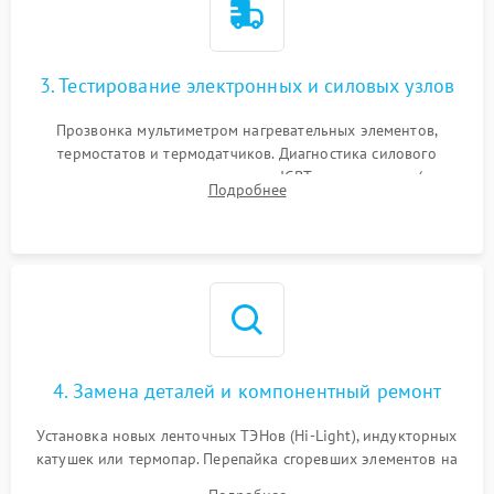
3. Тестирование электронных и силовых узлов
Прозвонка мультиметром нагревательных элементов,
термостатов и термодатчиков. Диагностика силового
модуля, реле, диодных мостов и IGBT-транзисторов (для
Подробнее
индукции). Проверка кранов и газ-контроля (для газовых
панелей).
4. Замена деталей и компонентный ремонт
Установка новых ленточных ТЭНов (Hi-Light), индукторных
катушек или термопар. Перепайка сгоревших элементов на
плате управления, восстановление токопроводящих