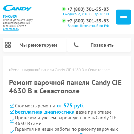
+7 (800) 301-55-83
Ежедневно, с 10:00 до 20:00
FIX-CANDY
+7 (800) 301-55-83
Ремонт устройств Candy
Специализированный
Звонок бесплатный по РФ
cервисный центр г.
Севастополь
Мы ремонтируем
Позвонить
ополе
Ремонт варочной панели Candy CIE 4630 B в Севастополе
Ремонт варочной панели Candy CIE
4630 B в Севастополе
от 575 руб.
Стоимость ремонта
Бесплатная диагностика
даже при отказе
Привезем и увезем варочную панель Candy CIE
4630 B сами
Ремонт водонагревателей Candy
Ремонт микроволновых печей Candy
Ремонт стиральных машин Candy
Ремонт посудомоечных машин Candy
Ремонт сушильных машин Candy
Гарантия на наши работы по ремонту варочных