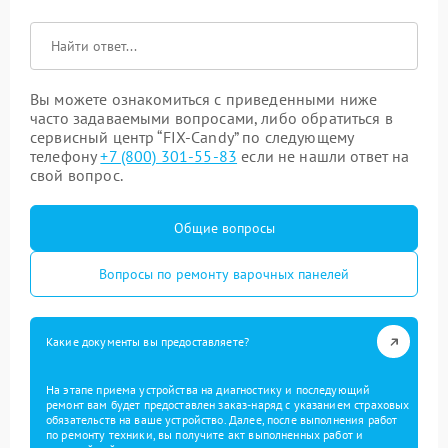
Вы можете ознакомиться с приведенными ниже
часто задаваемыми вопросами, либо обратиться в
сервисный центр “FIX-Candy” по следующему
телефону
+7 (800) 301-55-83
если не нашли ответ на
свой вопрос.
Общие вопросы
Вопросы по ремонту варочных панелей
Какие документы вы предоставляете?
На этапе приема устройства на диагностику и последующий
ремонт вам будет предоставлен заказ-наряд с указанием страховых
обязательств на ваше устройство. Далее, после выполнения работ
по ремонту техники, вы получите акт выполненных работ и