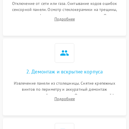
Отключение от сети или газа. Считывание кодов ошибок
сенсорной панели. Осмотр стеклокерамики на трещины,
проверка конфорок на равномерность нагрева. Опрос
Подробнее
клиента о симптомах (не включается, не видит посуду,
щелкает).
2. Демонтаж и вскрытие корпуса
Извлечение панели из столешницы. Снятие крепежных
винтов по периметру и аккуратный демонтаж
стеклокерамической поверхности. Отсоединение шлейфов
Подробнее
сенсорного блока для доступа к силовым платам, катушкам
или ТЭНам.