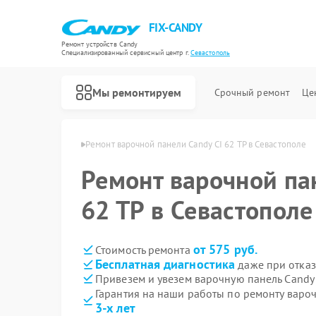
FIX-CANDY
Ремонт устройств Candy
Специализированный cервисный центр г.
Севастополь
Мы ремонтируем
Срочный ремонт
Це
Candy в Севастополе
Ремонт варочной панели Candy CI 62 TP в Севастополе
Ремонт варочной па
62 TP в Севастополе
от 575 руб.
Стоимость ремонта
Бесплатная диагностика
даже при отказ
Привезем и увезем варочную панель Candy 
Гарантия на наши работы по ремонту варо
3-х лет
Ремонт водонагревателей Candy
Ремонт духовых шкафов Candy
Ремонт микроволновых печей Candy
Ремонт посудомоечных машин Candy
Ремонт стиральных машин Candy
Ремонт сушильных машин Candy