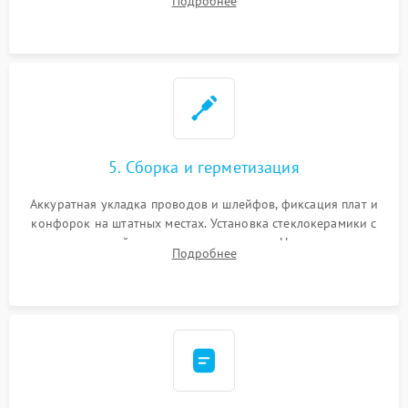
Подробнее
дорожек. Очистка контактов и замена поврежденной
проводки.
5. Сборка и герметизация
Аккуратная укладка проводов и шлейфов, фиксация плат и
конфорок на штатных местах. Установка стеклокерамики с
проверкой равномерности зазоров. Нанесение
Подробнее
термостойкого герметика или укладка уплотнительной
ленты по контуру.