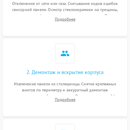
Отключение от сети или газа. Считывание кодов ошибок
сенсорной панели. Осмотр стеклокерамики на трещины,
проверка конфорок на равномерность нагрева. Опрос
Подробнее
клиента о симптомах (не включается, не видит посуду,
щелкает).
2. Демонтаж и вскрытие корпуса
Извлечение панели из столешницы. Снятие крепежных
винтов по периметру и аккуратный демонтаж
стеклокерамической поверхности. Отсоединение шлейфов
Подробнее
сенсорного блока для доступа к силовым платам, катушкам
или ТЭНам.