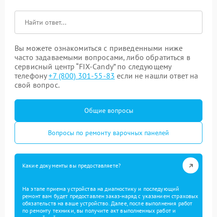
Вы можете ознакомиться с приведенными ниже
часто задаваемыми вопросами, либо обратиться в
сервисный центр “FIX-Candy” по следующему
телефону
+7 (800) 301-55-83
если не нашли ответ на
свой вопрос.
Общие вопросы
Вопросы по ремонту варочных панелей
Какие документы вы предоставляете?
На этапе приема устройства на диагностику и последующий
ремонт вам будет предоставлен заказ-наряд с указанием страховых
обязательств на ваше устройство. Далее, после выполнения работ
по ремонту техники, вы получите акт выполненных работ и