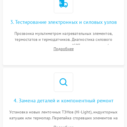
3. Тестирование электронных и силовых узлов
Прозвонка мультиметром нагревательных элементов,
термостатов и термодатчиков. Диагностика силового
модуля, реле, диодных мостов и IGBT-транзисторов (для
Подробнее
индукции). Проверка кранов и газ-контроля (для газовых
панелей).
4. Замена деталей и компонентный ремонт
Установка новых ленточных ТЭНов (Hi-Light), индукторных
катушек или термопар. Перепайка сгоревших элементов на
плате управления, восстановление токопроводящих