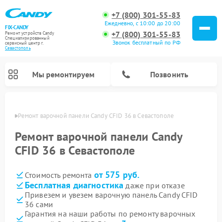
+7 (800) 301-55-83
Ежедневно, с 10:00 до 20:00
FIX-CANDY
+7 (800) 301-55-83
Ремонт устройств Candy
Специализированный
Звонок бесплатный по РФ
cервисный центр г.
Севастополь
Мы ремонтируем
Позвонить
ополе
Ремонт варочной панели Candy CFID 36 в Севастополе
Ремонт варочной панели Candy
CFID 36 в Севастополе
от 575 руб.
Стоимость ремонта
Бесплатная диагностика
даже при отказе
Привезем и увезем варочную панель Candy CFID
36 сами
Ремонт водонагревателей Candy
Ремонт микроволновых печей Candy
Ремонт стиральных машин Candy
Ремонт посудомоечных машин Candy
Ремонт сушильных машин Candy
Гарантия на наши работы по ремонту варочных