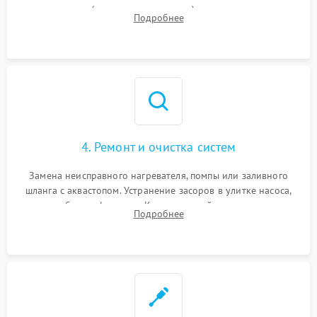
прессостата (датчика уровня воды), датчика мутности,
Подробнее
концевика дверцы и электронного модуля управления.
4. Ремонт и очистка систем
Замена неисправного нагревателя, помпы или заливного
шланга с аквастопом. Устранение засоров в улитке насоса,
патрубках и фильтрах. Компонентный ремонт платы
Подробнее
управления, восстановление поврежденной проводки.