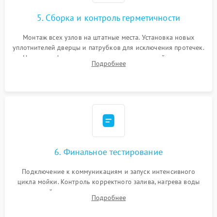
5. Сборка и контроль герметичности
Монтаж всех узлов на штатные места. Установка новых
уплотнителей дверцы и патрубков для исключения протечек.
Надежная фиксация хомутов гидравлической системы,
Подробнее
сборка корпуса и установка датчика поплавка.
6. Финальное тестирование
Подключение к коммуникациям и запуск интенсивного
цикла мойки. Контроль корректного залива, нагрева воды
до нужной температуры, отсутствия посторонних шумов,
Подробнее
штатного слива и абсолютной сухости в поддоне.