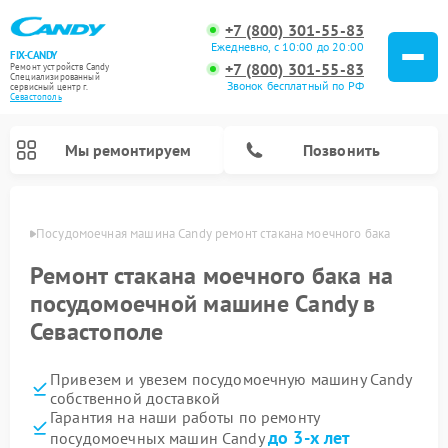
+7 (800) 301-55-83
Ежедневно, с 10:00 до 20:00
FIX-CANDY
+7 (800) 301-55-83
Ремонт устройств Candy
Специализированный
Звонок бесплатный по РФ
cервисный центр г.
Севастополь
Мы ремонтируем
Позвонить
ополе
Посудомоечная машина Candy ремонт стакана моечного бака
Ремонт стакана моечного бака на
посудомоечной машине Candy в
Севастополе
Привезем и увезем посудомоечную машину Candy
собственной доставкой
Гарантия на наши работы по ремонту
Ремонт варочных панелей Candy
Ремонт стиральных машин Candy
Ремонт водонагревателей Candy
Ремонт микроволновых печей Candy
Ремонт сушильных машин Candy
до 3-х лет
посудомоечных машин Candy