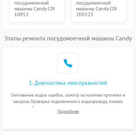
посудомоечной
посудомоечной
машины Candy CDI
машины Candy CDI
1D952
2DS523
Этапы ремонта посудомоечной машины Candy
1. Диагностика неисправностей
Считывание кодов ошибок, осмотр на наличие протечек и
засоров. Проверка подключения к водопроводу. Анализ
жалоб на отсутствие слива, нагрева, вращения
Подробнее
разбрызгивателей или срабатывание системы защиты
аквастоп.