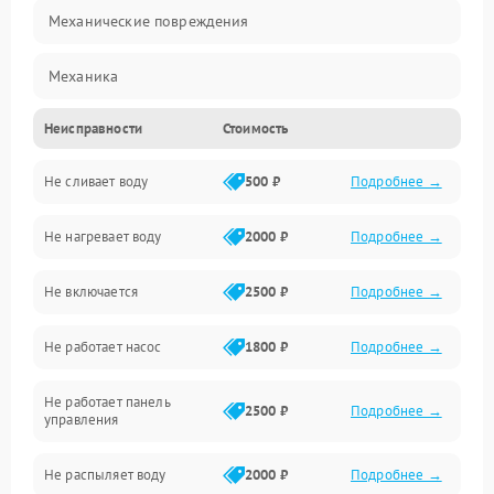
Механические повреждения
Механика
Неисправности
Стоимость
Управление
Не сливает воду
500 ₽
Подробнее →
Электропитание
Не нагревает воду
2000 ₽
Подробнее →
Датчики
Не включается
2500 ₽
Подробнее →
Нагрев
Не работает насос
1800 ₽
Подробнее →
Вода
Не работает панель
Гигиена
2500 ₽
Подробнее →
управления
Программное обеспечение
Не распыляет воду
2000 ₽
Подробнее →