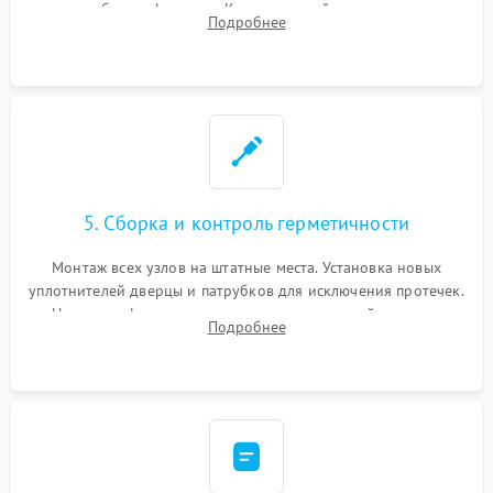
патрубках и фильтрах. Компонентный ремонт платы
Подробнее
управления, восстановление поврежденной проводки.
5. Сборка и контроль герметичности
Монтаж всех узлов на штатные места. Установка новых
уплотнителей дверцы и патрубков для исключения протечек.
Надежная фиксация хомутов гидравлической системы,
Подробнее
сборка корпуса и установка датчика поплавка.