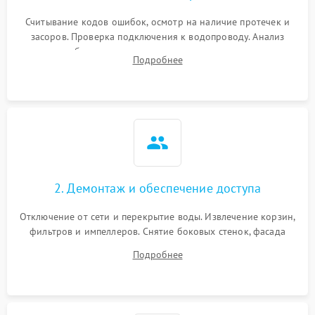
Считывание кодов ошибок, осмотр на наличие протечек и
засоров. Проверка подключения к водопроводу. Анализ
жалоб на отсутствие слива, нагрева, вращения
Подробнее
разбрызгивателей или срабатывание системы защиты
аквастоп.
2. Демонтаж и обеспечение доступа
Отключение от сети и перекрытие воды. Извлечение корзин,
фильтров и импеллеров. Снятие боковых стенок, фасада
дверцы или нижнего поддона для прямого доступа к
Подробнее
циркуляционному насосу, ТЭНу и сливной помпе.