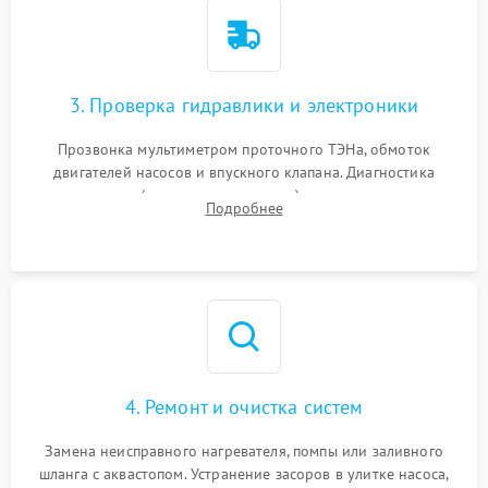
3. Проверка гидравлики и электроники
Прозвонка мультиметром проточного ТЭНа, обмоток
двигателей насосов и впускного клапана. Диагностика
прессостата (датчика уровня воды), датчика мутности,
Подробнее
концевика дверцы и электронного модуля управления.
4. Ремонт и очистка систем
Замена неисправного нагревателя, помпы или заливного
шланга с аквастопом. Устранение засоров в улитке насоса,