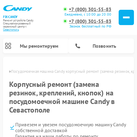
+7 (800) 301-55-83
Ежедневно, с 10:00 до 20:00
FIX-CANDY
+7 (800) 301-55-83
Ремонт устройств Candy
Специализированный
Звонок бесплатный по РФ
cервисный центр г.
Севастополь
Мы ремонтируем
Позвонить
ополе
Посудомоечная машина Candy корпусный ремонт (замена резинок, кре
Корпусный ремонт (замена
резинок, креплений, кнопок) на
посудомоечной машине Candy в
Севастополе
Привезем и увезем посудомоечную машину Candy
Ремонт варочных панелей Candy
Ремонт стиральных машин Candy
Ремонт водонагревателей Candy
Ремонт микроволновых печей Candy
Ремонт сушильных машин Candy
собственной доставкой
Гарантия на наши работы по ремонту