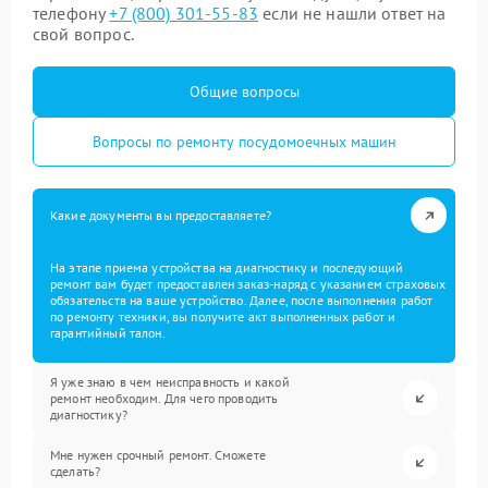
телефону
+7 (800) 301-55-83
если не нашли ответ на
свой вопрос.
Общие вопросы
Вопросы по ремонту посудомоечных машин
Какие документы вы предоставляете?
На этапе приема устройства на диагностику и последующий
ремонт вам будет предоставлен заказ-наряд с указанием страховых
обязательств на ваше устройство. Далее, после выполнения работ
по ремонту техники, вы получите акт выполненных работ и
гарантийный талон.
Я уже знаю в чем неисправность и какой
ремонт необходим. Для чего проводить
диагностику?
Мне нужен срочный ремонт. Сможете
сделать?