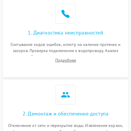
Не работает сушилка
2100 ₽
Подробнее →
Сбои в работе таймера
1700 ₽
Подробнее →
1. Диагностика неисправностей
Проблемы с
2100 ₽
Подробнее →
циркуляционным насосом
Считывание кодов ошибок, осмотр на наличие протечек и
засоров. Проверка подключения к водопроводу. Анализ
жалоб на отсутствие слива, нагрева, вращения
Подробнее
разбрызгивателей или срабатывание системы защиты
аквастоп.
2. Демонтаж и обеспечение доступа
Отключение от сети и перекрытие воды. Извлечение корзин,