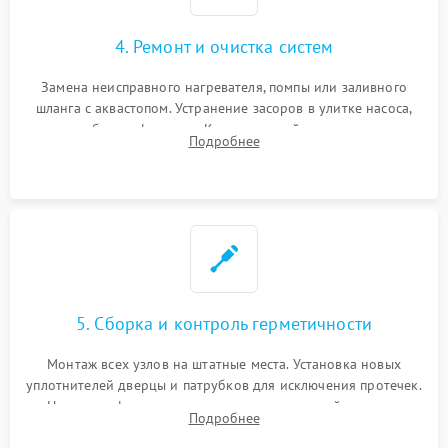
4. Ремонт и очистка систем
Замена неисправного нагревателя, помпы или заливного
шланга с аквастопом. Устранение засоров в улитке насоса,
патрубках и фильтрах. Компонентный ремонт платы
Подробнее
управления, восстановление поврежденной проводки.
5. Сборка и контроль герметичности
Монтаж всех узлов на штатные места. Установка новых
уплотнителей дверцы и патрубков для исключения протечек.
Надежная фиксация хомутов гидравлической системы,
Подробнее
сборка корпуса и установка датчика поплавка.