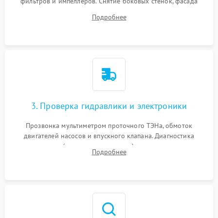
фильтров и импеллеров. Снятие боковых стенок, фасада
дверцы или нижнего поддона для прямого доступа к
Подробнее
циркуляционному насосу, ТЭНу и сливной помпе.
3. Проверка гидравлики и электроники
Прозвонка мультиметром проточного ТЭНа, обмоток
двигателей насосов и впускного клапана. Диагностика
прессостата (датчика уровня воды), датчика мутности,
Подробнее
концевика дверцы и электронного модуля управления.