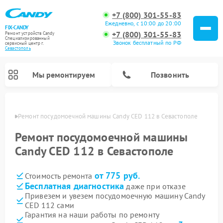
+7 (800) 301-55-83
Ежедневно, с 10:00 до 20:00
FIX-CANDY
+7 (800) 301-55-83
Ремонт устройств Candy
Специализированный
Звонок бесплатный по РФ
cервисный центр г.
Севастополь
Мы ремонтируем
Позвонить
ополе
Ремонт посудомоечной машины Candy CED 112 в Севастополе
Ремонт посудомоечной машины
Candy CED 112 в Севастополе
от 775 руб.
Стоимость ремонта
Бесплатная диагностика
даже при отказе
Привезем и увезем посудомоечную машину Candy
CED 112 сами
Ремонт варочных панелей Candy
Ремонт стиральных машин Candy
Ремонт водонагревателей Candy
Ремонт микроволновых печей Candy
Ремонт сушильных машин Candy
Гарантия на наши работы по ремонту