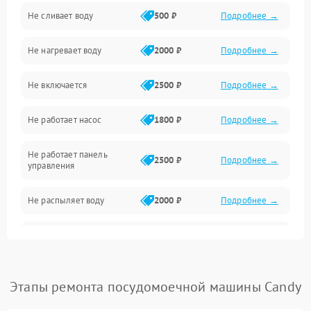
Не сливает воду
500 ₽
Подробнее →
Электропитание
Не нагревает воду
2000 ₽
Подробнее →
Датчики
Не включается
2500 ₽
Подробнее →
Нагрев
Не работает насос
1800 ₽
Подробнее →
Вода
Не работает панель
Гигиена
2500 ₽
Подробнее →
управления
Программное обеспечение
Не распыляет воду
2000 ₽
Подробнее →
Не запускается цикл
1800 ₽
Подробнее →
стирки
Проблемы с набором
Этапы ремонта посудомоечной машины Candy
1800 ₽
Подробнее →
воды