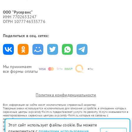
ООО "Русервис"
ИНН 7702633247
ОГРН 1077746335776
Поделиться в соц. сетях:
Мы принимаем
все формы оплаты
Политика конфиденциальности
Вся информация на сайте носит исключительно справочный характер.
Товарные знаки используются исключительно для описания устройств, в отношении которых
сервисные центры svp.candy-fixim.ru предоставляют услуги по ремонту. Услуги оказываются в
неавторизованных сервисных центрах svp.candy-fixim.ru, которые не связаны с
правообладателями товарных знаков или их официальными представителями.
Ремонт осуществляется для устройств, уже введенных в гражданский оборот в соответствии
Этот сайт использует файлы cookie. Вы можете
со статьей 1487 ГК РФ.
Использование товарных знаков не преследует цели индивидуализации услуг или введения
ознакомиться с
правилами использования