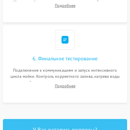
Надежная фиксация хомутов гидравлической системы,
Подробнее
сборка корпуса и установка датчика поплавка.
6. Финальное тестирование
Подключение к коммуникациям и запуск интенсивного
цикла мойки. Контроль корректного залива, нагрева воды
до нужной температуры, отсутствия посторонних шумов,
Подробнее
штатного слива и абсолютной сухости в поддоне.
У Вас остались вопросы?