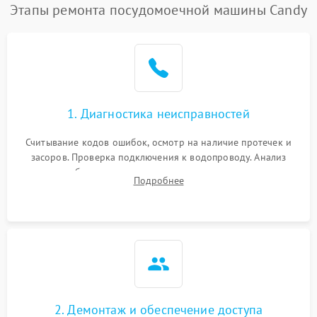
Проблемы с набором
Этапы ремонта посудомоечной машины Candy
1800 ₽
Подробнее →
воды
Не работает сушилка
2100 ₽
Подробнее →
Сбои в работе таймера
1700 ₽
Подробнее →
1. Диагностика неисправностей
Проблемы с
2100 ₽
Подробнее →
циркуляционным насосом
Считывание кодов ошибок, осмотр на наличие протечек и
засоров. Проверка подключения к водопроводу. Анализ
жалоб на отсутствие слива, нагрева, вращения
Подробнее
разбрызгивателей или срабатывание системы защиты
аквастоп.
2. Демонтаж и обеспечение доступа