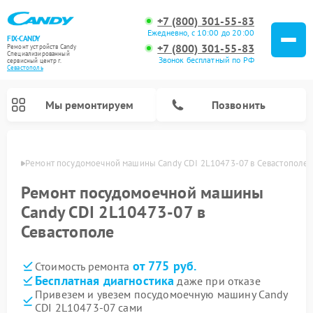
+7 (800) 301-55-83
Ежедневно, с 10:00 до 20:00
FIX-CANDY
+7 (800) 301-55-83
Ремонт устройств Candy
Специализированный
Звонок бесплатный по РФ
cервисный центр г.
Севастополь
Мы ремонтируем
Позвонить
ополе
Ремонт посудомоечной машины Candy CDI 2L10473-07 в Севастополе
Ремонт посудомоечной машины
Candy CDI 2L10473-07 в
Севастополе
от 775 руб.
Стоимость ремонта
Бесплатная диагностика
даже при отказе
Привезем и увезем посудомоечную машину Candy
Ремонт варочных панелей Candy
Ремонт стиральных машин Candy
Ремонт водонагревателей Candy
Ремонт микроволновых печей Candy
Ремонт сушильных машин Candy
CDI 2L10473-07 сами