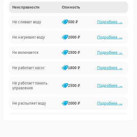
Неисправности
Стоимость
Управление
Не сливает воду
500 ₽
Подробнее →
Электропитание
Не нагревает воду
2000 ₽
Подробнее →
Датчики
Не включается
2500 ₽
Подробнее →
Нагрев
Не работает насос
1800 ₽
Подробнее →
Вода
Не работает панель
Гигиена
2500 ₽
Подробнее →
управления
Программное обеспечение
Не распыляет воду
2000 ₽
Подробнее →
Не запускается цикл
1800 ₽
Подробнее →
стирки