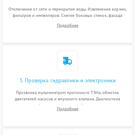
Отключение от сети и перекрытие воды. Извлечение корзин,
фильтров и импеллеров. Снятие боковых стенок, фасада
дверцы или нижнего поддона для прямого доступа к
Подробнее
циркуляционному насосу, ТЭНу и сливной помпе.
3. Проверка гидравлики и электроники
Прозвонка мультиметром проточного ТЭНа, обмоток
двигателей насосов и впускного клапана. Диагностика
прессостата (датчика уровня воды), датчика мутности,
Подробнее
концевика дверцы и электронного модуля управления.