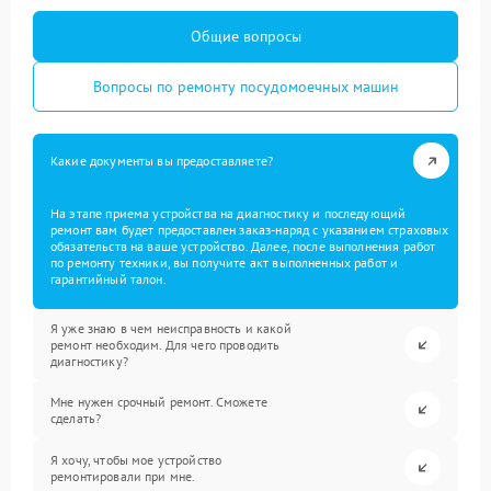
Общие вопросы
Вопросы по ремонту посудомоечных машин
Какие документы вы предоставляете?
На этапе приема устройства на диагностику и последующий
ремонт вам будет предоставлен заказ-наряд с указанием страховых
обязательств на ваше устройство. Далее, после выполнения работ
по ремонту техники, вы получите акт выполненных работ и
гарантийный талон.
Я уже знаю в чем неисправность и какой
ремонт необходим. Для чего проводить
диагностику?
Мне нужен срочный ремонт. Сможете
сделать?
Я хочу, чтобы мое устройство
ремонтировали при мне.