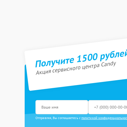
Получите 1500 рубле
Акция сервисного центра Candy
Отправляя, Вы соглашаетесь с
политикой конфиденциально