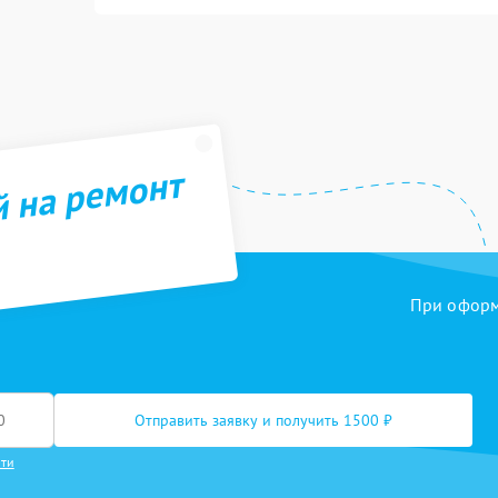
й на ремонт
При оформл
Отправить заявку и получить 1500 ₽
сти