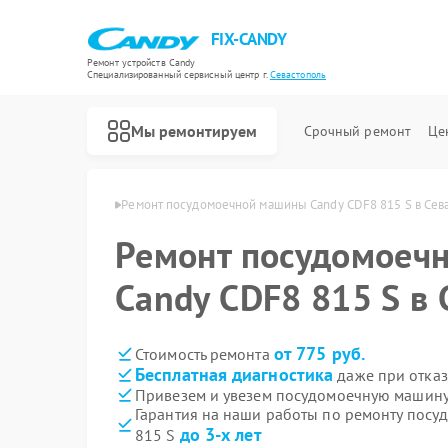
FIX-CANDY
Ремонт устройств Candy
Специализированный cервисный центр г.
Севастополь
Мы ремонтируем
Срочный ремонт
Це
andy в Севастополе
Ремонт посудомоечной машины Candy CDF8 815 S в Сев
Ремонт посудомоеч
Candy CDF8 815 S в 
от 775 руб.
Стоимость ремонта
Бесплатная диагностика
даже при отказ
Привезем и увезем посудомоечную машину
Гарантия на наши работы по ремонту пос
до 3-х лет
815 S
Ремонт варочных панелей Candy
Ремонт водонагревателей Candy
Ремонт духовых шкафов Candy
Ремонт микроволновых печей Candy
Ремонт стиральных машин Candy
Ремонт сушильных машин Candy