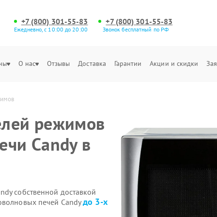
+7 (800) 301-55-83
+7 (800) 301-55-83
Ежедневно, с 10:00 до 20:00
Звонок бесплатный по РФ
ны
О нас
Отзывы
Доставка
Гарантии
Акции и скидки
Зая
жимов
елей режимов
ечи Candy в
ndy собственной доставкой
до 3-х
роволновых печей Candy