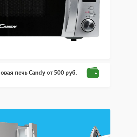
овая печь Candy
от
500 руб.