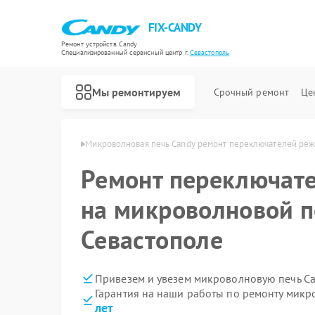
FIX-CANDY
Ремонт устройств Candy
Специализированный cервисный центр г.
Севастополь
Мы ремонтируем
Срочный ремонт
Це
andy в Севастополе
Микроволновая печь Candy ремонт переключателей ре
Ремонт переключат
на микроволновой п
Севастополе
Привезем и увезем микроволновую печь Ca
Гарантия на наши работы по ремонту мик
лет
Ремонт варочных панелей Candy
Ремонт водонагревателей Candy
Ремонт духовых шкафов Candy
Ремонт посудомоечных машин Candy
Ремонт стиральных машин Candy
Ремонт сушильных машин Candy