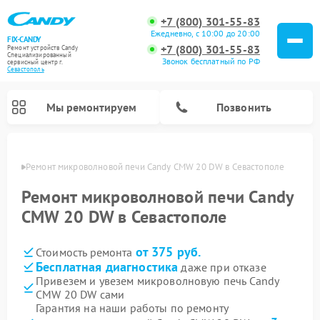
+7 (800) 301-55-83
Ежедневно, с 10:00 до 20:00
FIX-CANDY
+7 (800) 301-55-83
Ремонт устройств Candy
Специализированный
Звонок бесплатный по РФ
cервисный центр г.
Севастополь
Мы ремонтируем
Позвонить
ополе
Ремонт микроволновой печи Candy CMW 20 DW в Севастополе
Ремонт микроволновой печи Candy
CMW 20 DW в Севастополе
от 375 руб.
Стоимость ремонта
Бесплатная диагностика
даже при отказе
Привезем и увезем микроволновую печь Candy
CMW 20 DW сами
Ремонт варочных панелей Candy
Ремонт стиральных машин Candy
Ремонт водонагревателей Candy
Ремонт посудомоечных машин Candy
Ремонт сушильных машин Candy
Гарантия на наши работы по ремонту