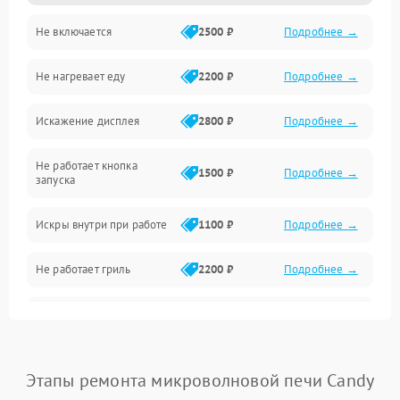
Не включается
2500 ₽
Подробнее →
Механика и внутренние элементы
Не нагревает еду
2200 ₽
Подробнее →
Механические повреждения
Искажение дисплея
2800 ₽
Подробнее →
Питание и запуск
Не работает кнопка
Нагрев и приготовление
1500 ₽
Подробнее →
запуска
Программное обеспечение
Искры внутри при работе
1100 ₽
Подробнее →
Не работает гриль
2200 ₽
Подробнее →
Перегрев или отключение
2400 ₽
Подробнее →
во время работы
Появление запаха гари
2400 ₽
Подробнее →
Этапы ремонта микроволновой печи Candy