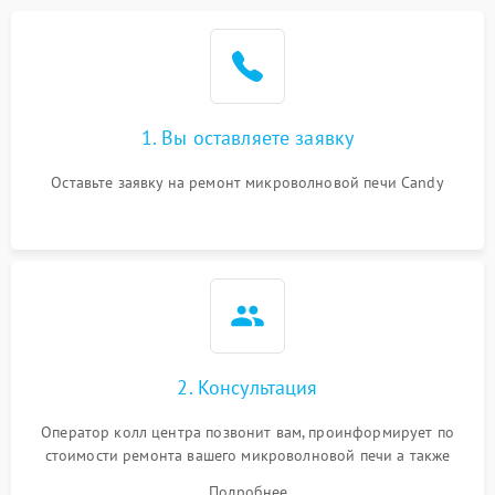
Проблемы с вентилятором
2000 ₽
Подробнее →
Поломка системы
2200 ₽
Подробнее →
охлаждения
1. Вы оставляете заявку
Не работают сенсорные
2400 ₽
Подробнее →
кнопки
Оставьте заявку на ремонт микроволновой печи Candy
Не горит подсветка
2000 ₽
Подробнее →
Сломался трансформатор
1000 ₽
Подробнее →
2. Консультация
Оператор колл центра позвонит вам, проинформирует по
стоимости ремонта вашего микроволновой печи а также
ответит на все ваши вопросы.
Подробнее