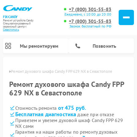
+7 (800) 301-55-83
Ежедневно, с 10:00 до 20:00
FIX-CANDY
+7 (800) 301-55-83
Ремонт устройств Candy
Специализированный
Звонок бесплатный по РФ
cервисный центр г.
Севастополь
Мы ремонтируем
Позвонить
ополе
Ремонт духового шкафа Candy FPP 629 NX в Севастополе
Ремонт духового шкафа Candy FPP
629 NX в Севастополе
от 475 руб.
Стоимость ремонта
Бесплатная диагностика
даже при отказе
Привезем и увезем духовой шкаф Candy FPP 629
NX сами
Ремонт варочных панелей Candy
Ремонт микроволновых печей Candy
Ремонт стиральных машин Candy
Ремонт водонагревателей Candy
Ремонт посудомоечных машин Candy
Ремонт сушильных машин Candy
Гарантия на наши работы по ремонту духовых