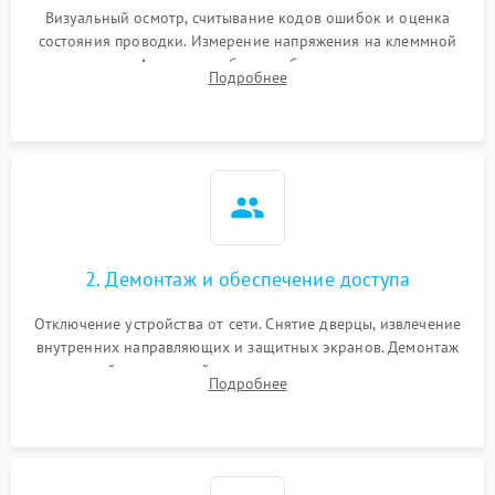
Визуальный осмотр, считывание кодов ошибок и оценка
состояния проводки. Измерение напряжения на клеммной
колодке. Анализ жалоб на проблемы с нагревом,
Подробнее
конвекцией, панелью управления или блокировкой дверцы.
2. Демонтаж и обеспечение доступа
Отключение устройства от сети. Снятие дверцы, извлечение
внутренних направляющих и защитных экранов. Демонтаж
задней или верхней панели для прямого доступа к
Подробнее
нагревательным элементам, плате и вентиляторам.