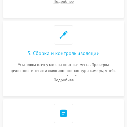
Подробнее
выгоревших реле, восстановление контактов и замена
уплотнителя.
5. Сборка и контроль изоляции
Установка всех узлов на штатные места. Проверка
целостности теплоизоляционного контура камеры, чтобы
исключить перегрев кухонной мебели и потерю тепла.
Подробнее
Надежная фиксация клемм и сборка корпуса шкафа.