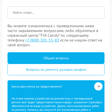
Вы можете ознакомиться с приведенными ниже
часто задаваемыми вопросами, либо обратиться в
сервисный центр “FIX-Candy” по следующему
телефону
+7 (800) 301-55-83
если не нашли ответ на
свой вопрос.
Общие вопросы
Вопросы по ремонту духовых шкафов
Какие документы вы предоставляете?
На этапе приема устройства на диагностику и последующий
ремонт вам будет предоставлен заказ-наряд с указанием страховых
обязательств на ваше устройство. Далее, после выполнения работ
по ремонту техники, вы получите акт выполненных работ и