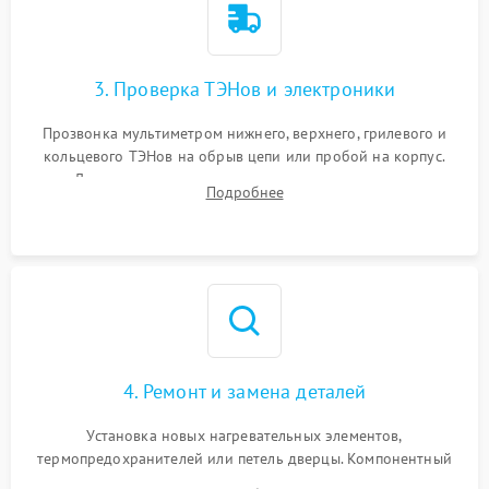
3. Проверка ТЭНов и электроники
Прозвонка мультиметром нижнего, верхнего, грилевого и
кольцевого ТЭНов на обрыв цепи или пробой на корпус.
Диагностика термостата, датчиков температуры,
Подробнее
переключателя режимов и мотора конвекции.
4. Ремонт и замена деталей
Установка новых нагревательных элементов,
термопредохранителей или петель дверцы. Компонентный
ремонт электронного модуля управления, замена