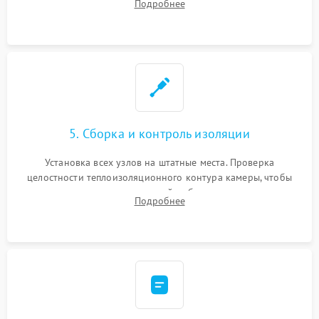
Подробнее
выгоревших реле, восстановление контактов и замена
уплотнителя.
5. Сборка и контроль изоляции
Установка всех узлов на штатные места. Проверка
целостности теплоизоляционного контура камеры, чтобы
исключить перегрев кухонной мебели и потерю тепла.
Подробнее
Надежная фиксация клемм и сборка корпуса шкафа.