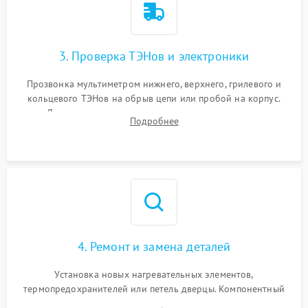
3. Проверка ТЭНов и электроники
Прозвонка мультиметром нижнего, верхнего, грилевого и
кольцевого ТЭНов на обрыв цепи или пробой на корпус.
Диагностика термостата, датчиков температуры,
Подробнее
переключателя режимов и мотора конвекции.
4. Ремонт и замена деталей
Установка новых нагревательных элементов,
термопредохранителей или петель дверцы. Компонентный
ремонт электронного модуля управления, замена