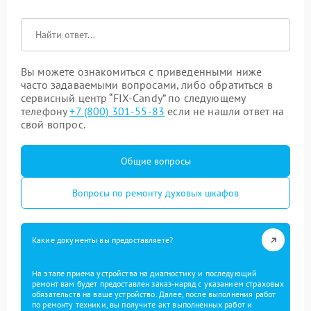
Вы можете ознакомиться с приведенными ниже
часто задаваемыми вопросами, либо обратиться в
сервисный центр “FIX-Candy” по следующему
телефону
+7 (800) 301-55-83
если не нашли ответ на
свой вопрос.
Общие вопросы
Вопросы по ремонту духовых шкафов
Какие документы вы предоставляете?
На этапе приема устройства на диагностику и последующий
ремонт вам будет предоставлен заказ-наряд с указанием страховых
обязательств на ваше устройство. Далее, после выполнения работ
по ремонту техники, вы получите акт выполненных работ и