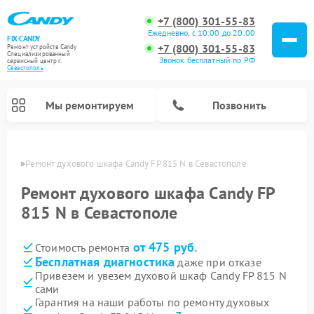
+7 (800) 301-55-83
Ежедневно, с 10:00 до 20:00
FIX-CANDY
+7 (800) 301-55-83
Ремонт устройств Candy
Специализированный
Звонок бесплатный по РФ
cервисный центр г.
Севастополь
Мы ремонтируем
Позвонить
ополе
Ремонт духового шкафа Candy FP 815 N в Севастополе
Ремонт духового шкафа Candy FP
815 N в Севастополе
от 475 руб.
Стоимость ремонта
Бесплатная диагностика
даже при отказе
Привезем и увезем духовой шкаф Candy FP 815 N
сами
Ремонт варочных панелей Candy
Ремонт микроволновых печей Candy
Ремонт стиральных машин Candy
Ремонт водонагревателей Candy
Ремонт посудомоечных машин Candy
Ремонт сушильных машин Candy
Гарантия на наши работы по ремонту духовых