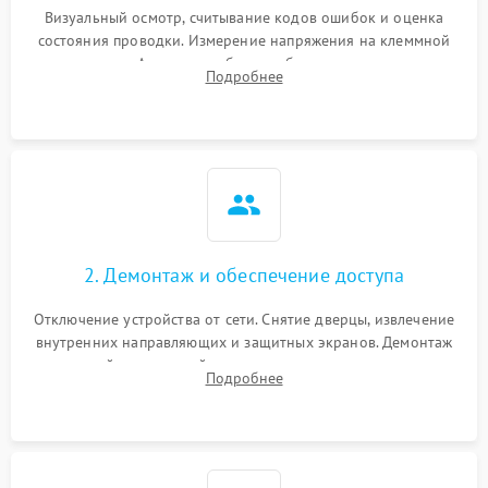
Визуальный осмотр, считывание кодов ошибок и оценка
состояния проводки. Измерение напряжения на клеммной
колодке. Анализ жалоб на проблемы с нагревом,
Подробнее
конвекцией, панелью управления или блокировкой дверцы.
2. Демонтаж и обеспечение доступа
Отключение устройства от сети. Снятие дверцы, извлечение
внутренних направляющих и защитных экранов. Демонтаж
задней или верхней панели для прямого доступа к
Подробнее
нагревательным элементам, плате и вентиляторам.