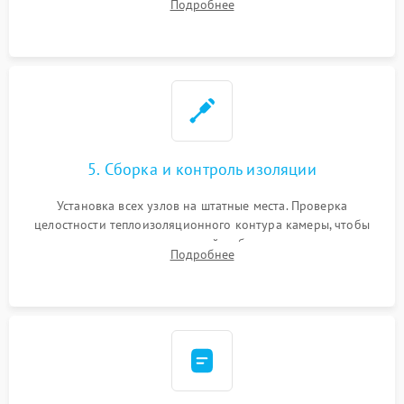
Подробнее
выгоревших реле, восстановление контактов и замена
уплотнителя.
5. Сборка и контроль изоляции
Установка всех узлов на штатные места. Проверка
целостности теплоизоляционного контура камеры, чтобы
исключить перегрев кухонной мебели и потерю тепла.
Подробнее
Надежная фиксация клемм и сборка корпуса шкафа.