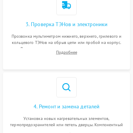
3. Проверка ТЭНов и электроники
Прозвонка мультиметром нижнего, верхнего, грилевого и
кольцевого ТЭНов на обрыв цепи или пробой на корпус.
Диагностика термостата, датчиков температуры,
Подробнее
переключателя режимов и мотора конвекции.
4. Ремонт и замена деталей
Установка новых нагревательных элементов,
термопредохранителей или петель дверцы. Компонентный
ремонт электронного модуля управления, замена