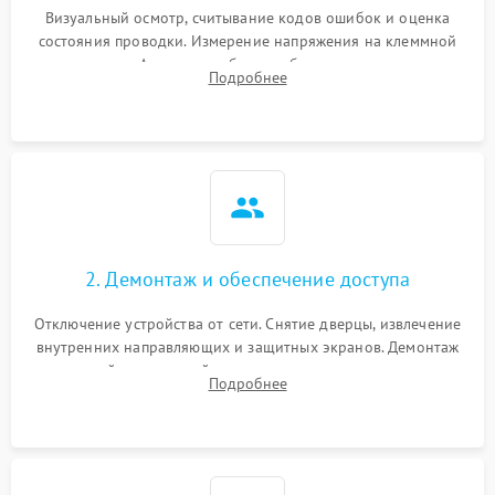
Визуальный осмотр, считывание кодов ошибок и оценка
состояния проводки. Измерение напряжения на клеммной
колодке. Анализ жалоб на проблемы с нагревом,
Подробнее
конвекцией, панелью управления или блокировкой дверцы.
2. Демонтаж и обеспечение доступа
Отключение устройства от сети. Снятие дверцы, извлечение
внутренних направляющих и защитных экранов. Демонтаж
задней или верхней панели для прямого доступа к
Подробнее
нагревательным элементам, плате и вентиляторам.