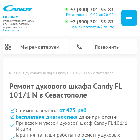
+7 (800) 301-55-83
Ежедневно, с 10:00 до 20:00
FIX-CANDY
+7 (800) 301-55-83
Ремонт устройств Candy
Специализированный
Звонок бесплатный по РФ
cервисный центр г.
Севастополь
Мы ремонтируем
Позвонить
ополе
Ремонт духового шкафа Candy FL 101/1 N в Севастополе
Ремонт духового шкафа Candy FL
101/1 N в Севастополе
от 475 руб.
Стоимость ремонта
Бесплатная диагностика
даже при отказе
Привезем и увезем духовой шкаф Candy FL 101/1
N сами
Ремонт варочных панелей Candy
Ремонт микроволновых печей Candy
Ремонт стиральных машин Candy
Ремонт водонагревателей Candy
Ремонт посудомоечных машин Candy
Ремонт сушильных машин Candy
Гарантия на наши работы по ремонту духовых