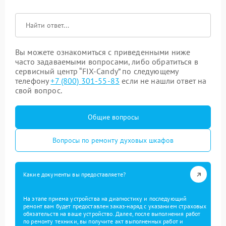
Вы можете ознакомиться с приведенными ниже
часто задаваемыми вопросами, либо обратиться в
сервисный центр “FIX-Candy” по следующему
телефону
+7 (800) 301-55-83
если не нашли ответ на
свой вопрос.
Общие вопросы
Вопросы по ремонту духовых шкафов
Какие документы вы предоставляете?
На этапе приема устройства на диагностику и последующий
ремонт вам будет предоставлен заказ-наряд с указанием страховых
обязательств на ваше устройство. Далее, после выполнения работ
по ремонту техники, вы получите акт выполненных работ и