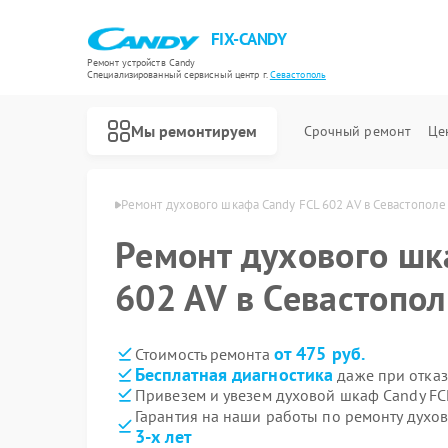
FIX-CANDY
Ремонт устройств Candy
Специализированный cервисный центр г.
Севастополь
Мы ремонтируем
Срочный ремонт
Це
andy в Севастополе
Ремонт духового шкафа Candy FCL 602 AV в Севастополе
Ремонт духового шк
602 AV в Севастопол
от 475 руб.
Стоимость ремонта
Бесплатная диагностика
даже при отказ
Привезем и увезем духовой шкаф Candy FC
Гарантия на наши работы по ремонту духо
3-х лет
Ремонт варочных панелей Candy
Ремонт водонагревателей Candy
Ремонт микроволновых печей Candy
Ремонт посудомоечных машин Candy
Ремонт стиральных машин Candy
Ремонт сушильных машин Candy