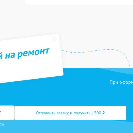
й на ремонт
При оформл
Отправить заявку и получить 1500 ₽
сти