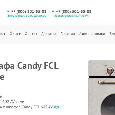
+7 (800) 301-55-83
+7 (800) 301-55-83
Ежедневно, с 10:00 до 20:00
Звонок бесплатный по РФ
ны
О нас
Отзывы
Доставка
Гарантии
Акции и скидки
Зая
афа Candy FCL
е
е
L 602 AV сами
до
вых шкафов Candy FCL 602 AV